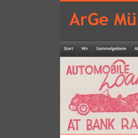
ArGe Mü